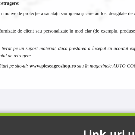
retragere
:
n motive de protecție a sănătății sau igienă și care au fost desigilate de
 furnizate de client sau personalizate în mod clar (de exemplu, produs
e livrat pe un suport material, dacă prestarea a început cu acordul e
ptul de retragere.
turi pe site-ul:
www.pieseagroshop.ro
sau în magazinele
AUTO CO
Link-uri u