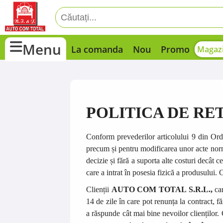
Menu
La comanda
Nou
Promo
Magazi
POLITICA DE R
Conform prevederilor articolului 9 din Ordo
precum și pentru modificarea unor acte norma
decizie și fără a suporta alte costuri decât c
care a intrat în posesia fizică a produsului. C
Clienții
AUTO COM TOTAL
S.R.L.,
car
14 de zile în care pot renunța la contract, f
a răspunde cât mai bine nevoilor clienților. 