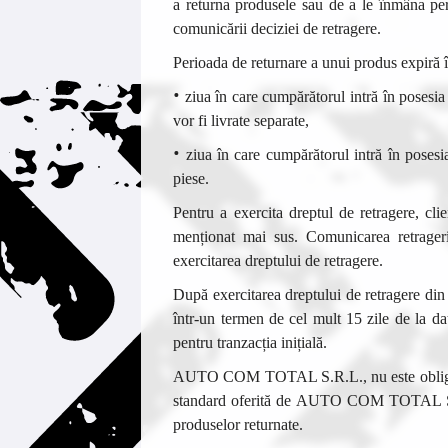
a returna produsele sau de a le înmâna pe
comunicării deciziei de retragere.
Perioada de returnare a unui produs expiră î
•
ziua în care cumpărătorul intră în posesi
vor fi livrate separate,
•
ziua în care cumpărătorul intră în posesia
piese.
Pentru a exercita dreptul de retragere, cli
menționat mai sus. Comunicarea retrager
exercitarea dreptului de retragere.
După exercitarea dreptului de retragere d
într-un termen de cel mult 15 zile de la dat
pentru tranzacția inițială.
AUTO COM TOTAL
S.R.L., nu este oblig
standard oferită de
AUTO COM TOTAL
produselor returnate.