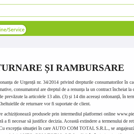
ne/Service
ETURNARE ȘI RAMBURSARE
nanța de Urgență nr. 34/2014 privind drepturile consumatorilor în cadr
tive, consumatorul are dreptul de a renunța la un contract încheiat la di
ele prevăzute la articolele 13 alin. (3) și 14 din aceeași ordonanță, în te
heltuielile de returnare vor fi suportate de client.
e achiziționează produsele prin intermediul platformei online
www.pie
ără a fi necesar să justifice decizia. Această extindere a termenului de r
Cu excepția situației în care
AUTO COM TOTAL
S.R.L., se angajează 