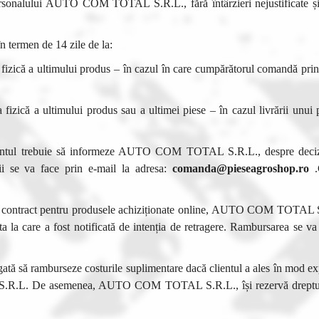
rsonalului
AUTO COM TOTAL
S.R.L., fără întârzieri nejustificate
n termen de 14 zile de la:
a fizică a ultimului produs – în cazul în care cumpărătorul comandă pr
 fizică a ultimului produs sau a ultimei piese – în cazul livrării unui
entul trebuie să informeze
AUTO COM TOTAL
S.R.L., despre deciz
ii se va face prin e-mail la adresa:
comanda@pieseagroshop.ro
.C
in contract pentru produsele achiziționate online, AUTO COM TOTAL S.
a la care a fost notificată de intenția de retragere. Rambursarea se va
ată să ramburseze costurile suplimentare dacă clientul a ales în mod expl
S.R.L. De asemenea,
AUTO COM TOTAL
S.R.L., își rezervă drept