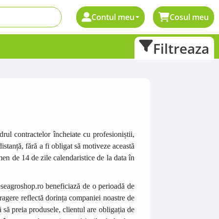
Contul meu
Cosul meu
Filtreaza
ul contractelor încheiate cu profesioniștii,
stanță, fără a fi obligat să motiveze această
rmen de 14 de zile calendaristice de la data în
seagroshop.ro
beneficiază de o perioadă de
etragere reflectă dorința companiei noastre de
să preia produsele, clientul are obligația de