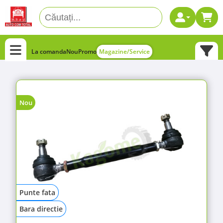
La comanda
Nou
Promo
Magazine/Service
Nou
Punte fata
Bara directie