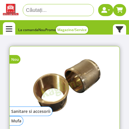
La comanda
Nou
Promo
Magazine/Service
Nou
Sanitare si accesorii
Mufa