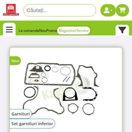
La comanda
Nou
Promo
Magazine/Service
Nou
Garnituri
Set garnituri inferior