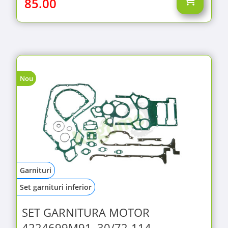
85.00
Nou
Garnituri
Set garnituri inferior
SET GARNITURA MOTOR
4224699M91, 30/72-114