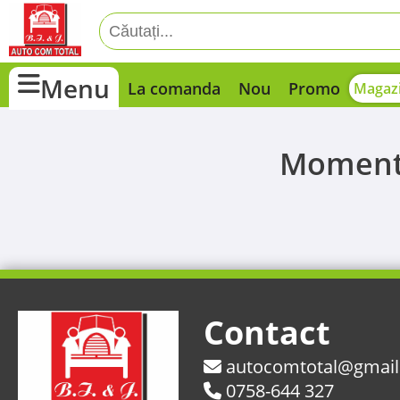
Menu
La comanda
Nou
Promo
Magazi
Momenta
Contact
autocomtotal@gmai
0758-644 327