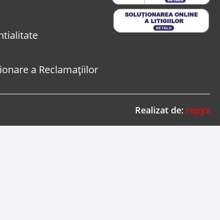
tialitate
onare a Reclamațiilor
Realizat de:
repyx