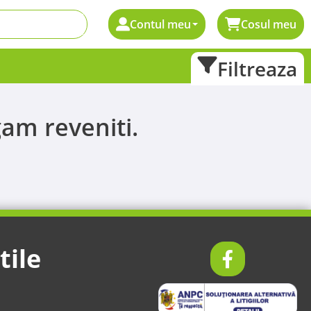
Contul meu
Cosul meu
Filtreaza
am reveniti.
tile