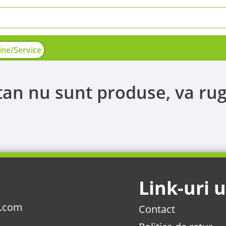
ne/Service
n nu sunt produse, va rug
Link-uri u
l.com
Contact