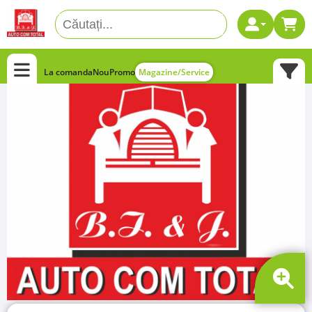
La comanda
Nou
Promo
Magazine/Service