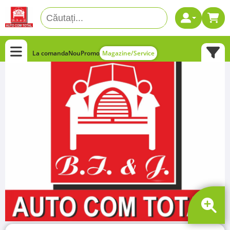
La comanda
Nou
Promo
Magazine/Service