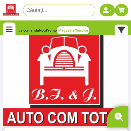
La comanda
Nou
Promo
Magazine/Service