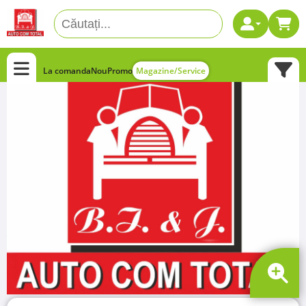
La comanda
Nou
Promo
Magazine/Service