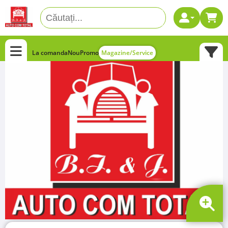
La comanda
Nou
Promo
Magazine/Service