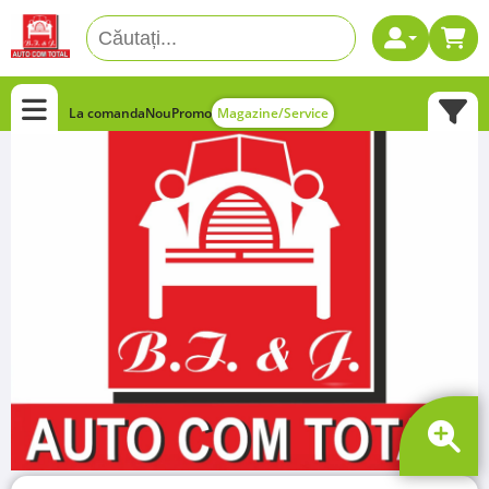
La comanda
Nou
Promo
Magazine/Service