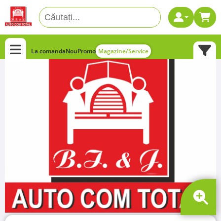
La comanda
Nou
Promo
Magazine/Service