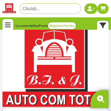
La comanda
Nou
Promo
Magazine/Service