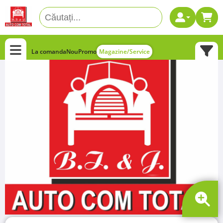
La comanda
Nou
Promo
Magazine/Service