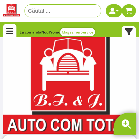
La comanda
Nou
Promo
Magazine/Service