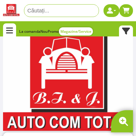
La comanda
Nou
Promo
Magazine/Service