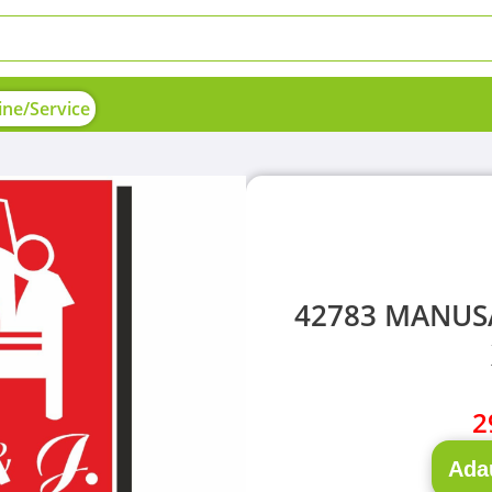
ne/Service
42783 MANUS
2
Ada