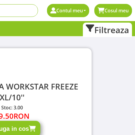
Contul meu
Cosul meu
Filtreaza
A WORKSTAR FREEZE
XL/10''
Stoc: 3.00
9.50
RON
uga in cos