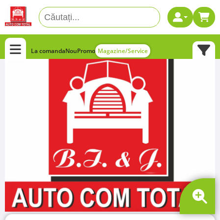
La comanda
Nou
Promo
Magazine/Service