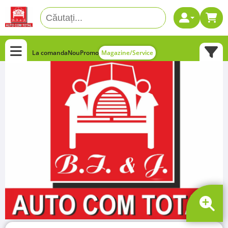
La comanda
Nou
Promo
Magazine/Service