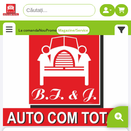
La comanda
Nou
Promo
Magazine/Service