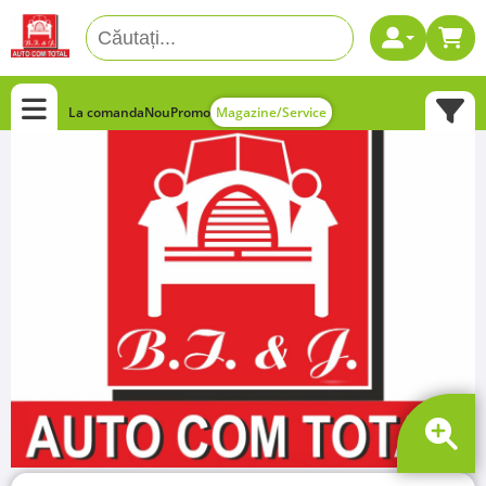
La comanda
Nou
Promo
Magazine/Service