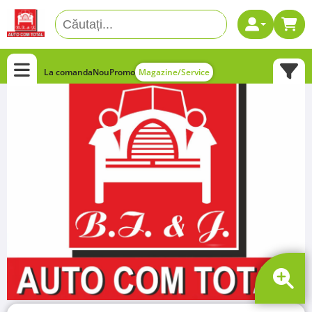
La comanda
Nou
Promo
Magazine/Service