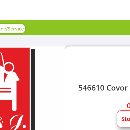
ne/Service
546610 Covor 
St