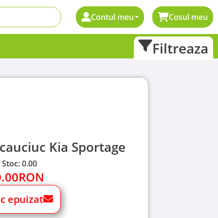
Contul meu
Cosul meu
Filtreaza
cauciuc Kia Sportage
Stoc: 0.00
0.00
RON
oc epuizat