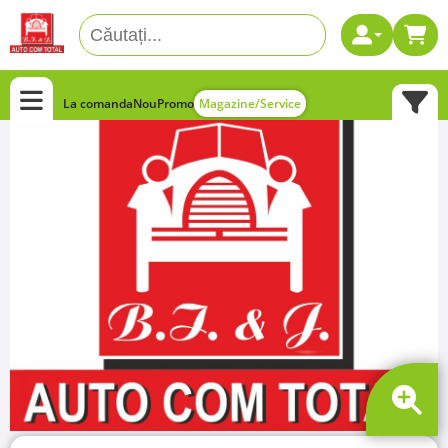
La comanda
Nou
Promo
Magazine/Service