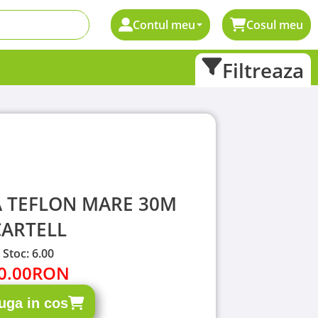
Contul meu
Cosul meu
Filtreaza
A TEFLON MARE 30M
CARTELL
Stoc: 6.00
0.00
RON
uga in cos