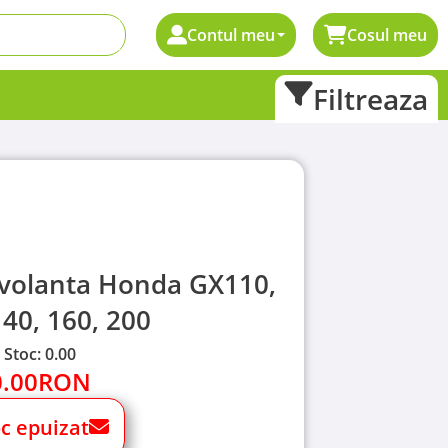
Contul meu
Cosul meu
Filtreaza
 volanta Honda GX110,
140, 160, 200
Stoc: 0.00
0.00
RON
oc epuizat