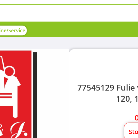
ne/Service
77545129 Fulie
120, 
St