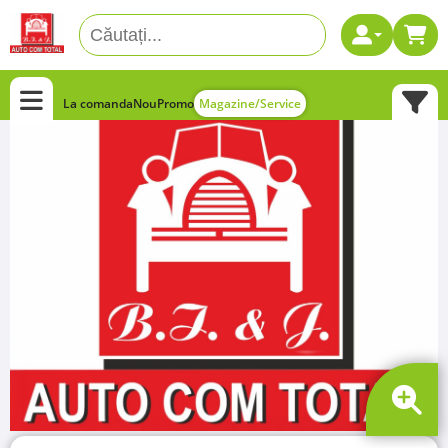
La comanda
Nou
Promo
Magazine/Service