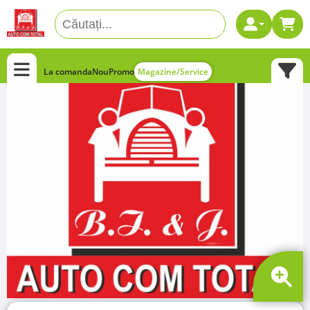
La comanda
Nou
Promo
Magazine/Service