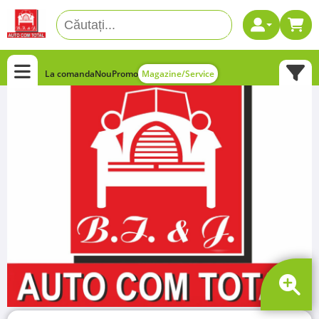
La comanda
Nou
Promo
Magazine/Service