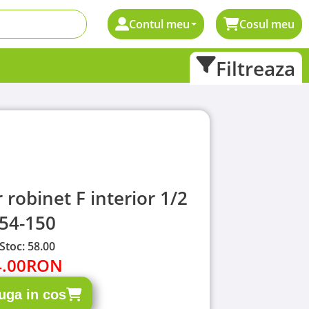
Contul meu
Cosul meu
Filtreaza
robinet F interior 1/2
54-150
Stoc: 58.00
4.00
RON
uga in cos