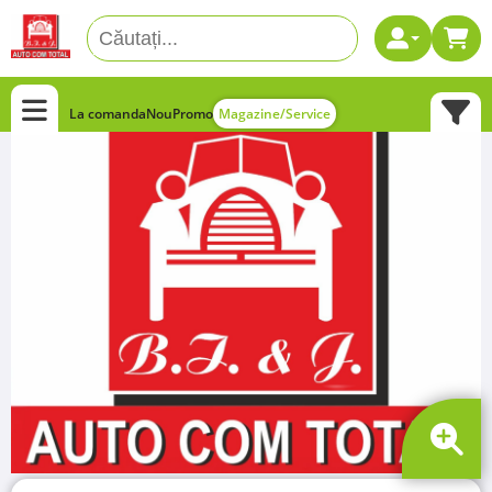
La comanda
Nou
Promo
Magazine/Service