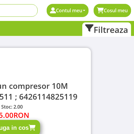
Contul meu
Cosul meu
Filtreaza
un compresor 10M
511 ; 6426114825119
Stoc: 2.00
5.00
RON
uga in cos