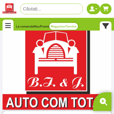
La comanda
Nou
Promo
Magazine/Service