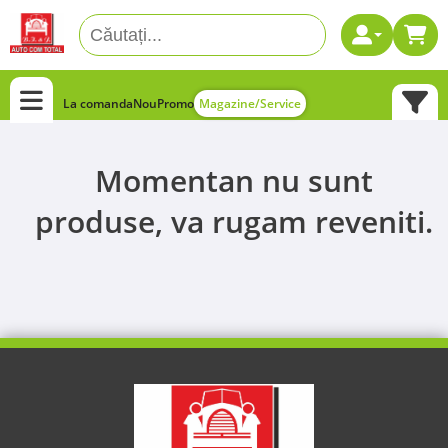
La comanda
Nou
Promo
Magazine/Service
Momentan nu sunt
produse, va rugam reveniti.