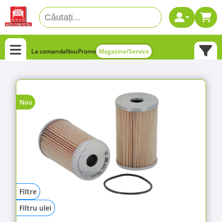
La comanda
Nou
Promo
Magazine/Service
Nou
Filtre
Filtru ulei