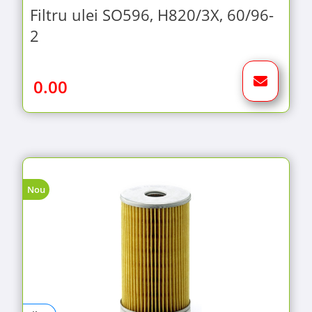
Filtru ulei SO596, H820/3X, 60/96-
2
0.00
Nou