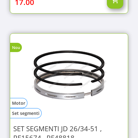
17.00
Nou
Motor
Set segmenti
SET SEGMENTI JD 26/34-51 ,
RE15674 , RE48818