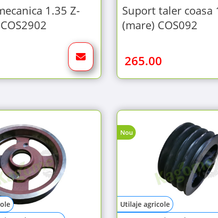
ecanica 1.35 Z-
Suport taler coasa 
; COS2902
(mare) COS092
265.00
Nou
cole
Utilaje agricole