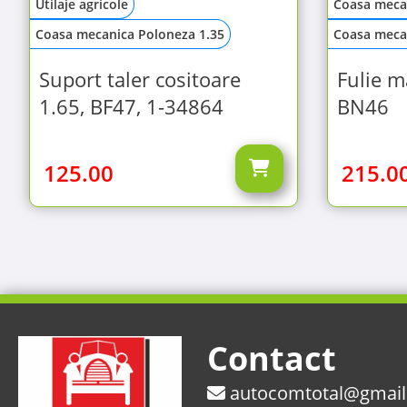
Utilaje agricole
Coasa meca
Coasa mecanica Poloneza 1.35
Coasa meca
Suport taler cositoare
Fulie m
1.65, BF47, 1-34864
BN46
125.00
215.0
Contact
autocomtotal@gmai