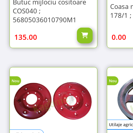
Butuc mijlociu cositoare
Coasa m
COS040 ;
178/1 
56805036010790M1
135.00
0.00
Nou
Nou
Utilaje agri