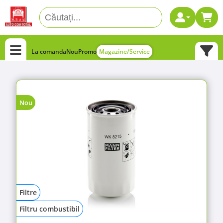
La comanda
Nou
Promo
Magazine/Service
Nou
Filtre
Filtru combustibil