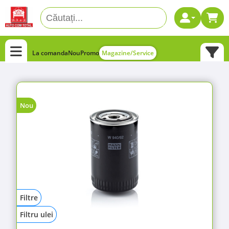
La comanda
Nou
Promo
Magazine/Service
Nou
Filtre
Filtru ulei