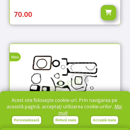
70.00
Nou
Acest site folosește cookie-uri. Prin navigarea pe
această pagină, acceptați utilizarea cookie-urilor.
Mai
Garnituri
mult
Set garnituri superior
Personalizează
Refuză toate
Acceptă toate