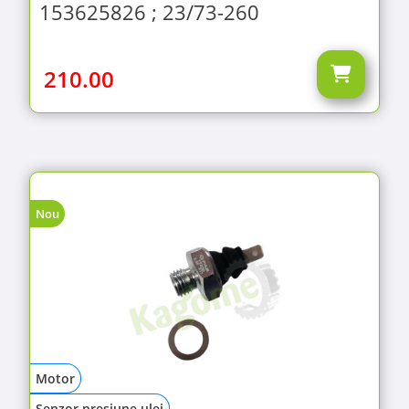
153625826 ; 23/73-260
210.00
Nou
Motor
Senzor presiune ulei