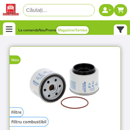
La comanda
Nou
Promo
Magazine/Service
Nou
Filtre
Filtru combustibil