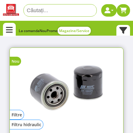
La comanda
Nou
Promo
Magazine/Service
Nou
Filtre
Filtru hidraulic