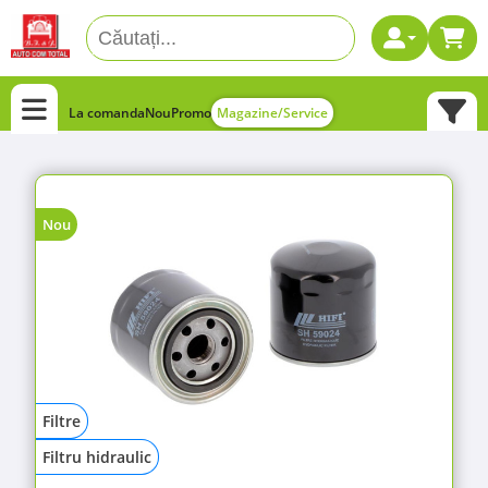
La comanda
Nou
Promo
Magazine/Service
Nou
Filtre
Filtru hidraulic