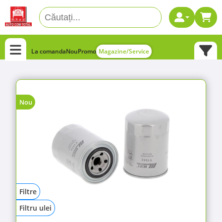
La comanda
Nou
Promo
Magazine/Service
Nou
Filtre
Filtru ulei