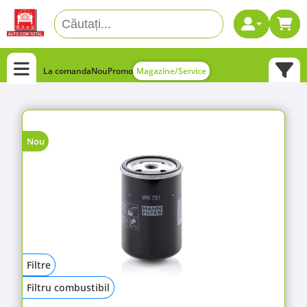
La comanda
Nou
Promo
Magazine/Service
Nou
Filtre
Filtru combustibil