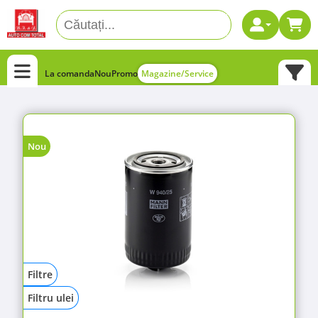
La comanda
Nou
Promo
Magazine/Service
Nou
Filtre
Filtru ulei