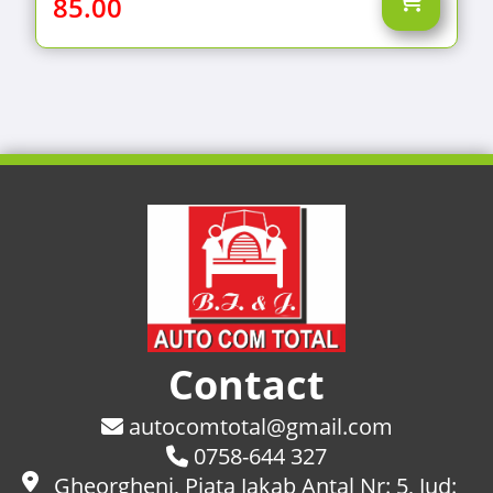
85.00
Contact
autocomtotal@gmail.com
0758-644 327
Gheorgheni, Piaţa Jakab Antal Nr: 5, Jud: