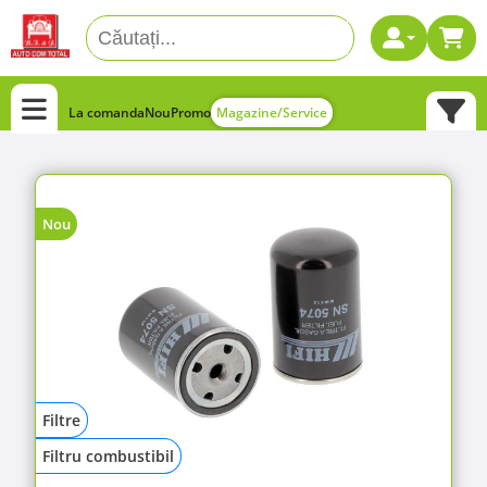
La comanda
Nou
Promo
Magazine/Service
Nou
Filtre
Filtru combustibil