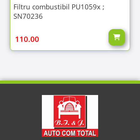
Filtru combustibil PU1059x ;
SN70236
110.00