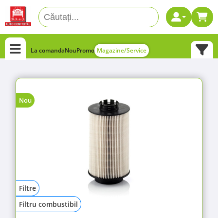
La comanda
Nou
Promo
Magazine/Service
Nou
Filtre
Filtru combustibil