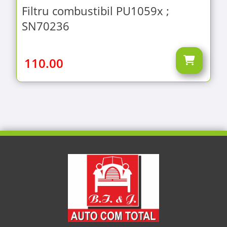
Filtru combustibil PU1059x ;
SN70236
110.00