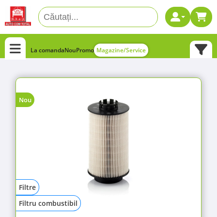
La comanda
Nou
Promo
Magazine/Service
Nou
Filtre
Filtru combustibil