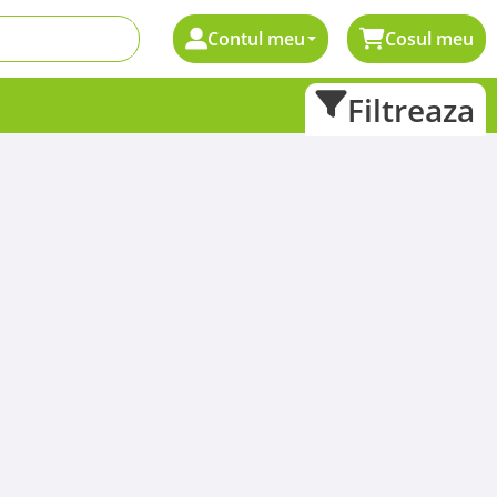
Contul meu
Cosul meu
Filtreaza