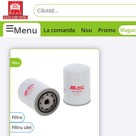
Menu
La comanda
Nou
Promo
Magazi
Nou
Filtre
Filtru ulei