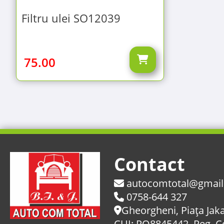
Filtru ulei SO12039
75.00
Contact
autocomtotal@gmai
0758-644 327
Gheorgheni, Piaţa Jaka
CUI: RO8845442, Reg. 