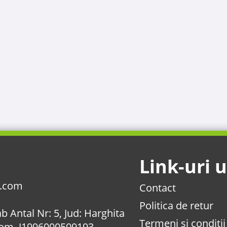
Link-uri u
l.com
Contact
Politica de retur
b Antal Nr: 5, Jud: Harghita
Termeni si conditii
Com. J1996000509193