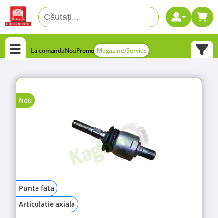
La comanda
Nou
Promo
Magazine/Service
Nou
Punte fata
Articulatie axiala